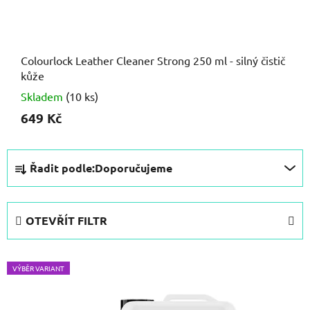
Colourlock Leather Cleaner Strong 250 ml - silný čistič
kůže
Skladem
(10 ks)
649 Kč
Ř
Řadit podle:
Doporučujeme
a
z
e
OTEVŘÍT FILTR
n
í
V
p
VÝBĚR VARIANT
ý
r
p
o