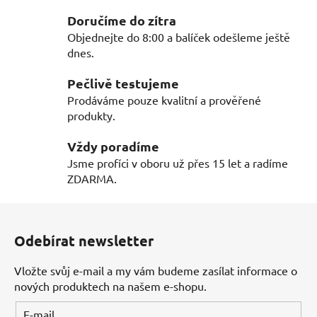
c
Doručíme do zítra
í
Objednejte do 8:00 a balíček odešleme ještě
p
dnes.
r
v
Pečlivě testujeme
k
Prodáváme pouze kvalitní a prověřené
y
produkty.
v
ý
Vždy poradíme
p
Jsme profíci v oboru už přes 15 let a radíme
i
ZDARMA.
s
u
Z
á
Odebírat newsletter
p
a
Vložte svůj e-mail a my vám budeme zasílat informace o
t
nových produktech na našem e-shopu.
í
E-mail