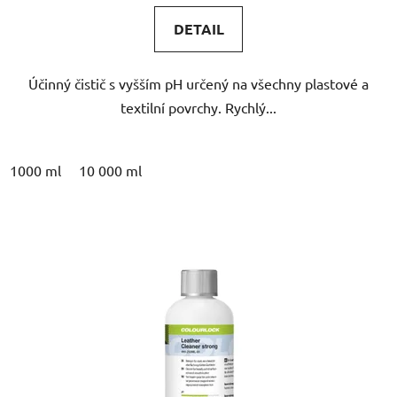
4,9
DETAIL
z
5
Účinný čistič s vyšším pH určený na všechny plastové a
hvězdiček.
textilní povrchy. Rychlý...
1000 ml
10 000 ml