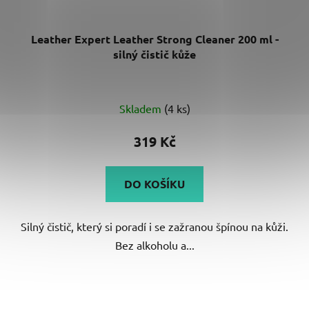
Leather Expert Leather Strong Cleaner 200 ml -
silný čistič kůže
Skladem
(4 ks)
319 Kč
DO KOŠÍKU
Silný čistič, který si poradí i se zažranou špínou na kůži.
Bez alkoholu a...