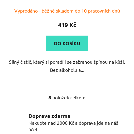
Vyprodáno - běžně skladem do 10 pracovních dnů
419 Kč
DO KOŠÍKU
Silný čistič, který si poradí i se zažranou špínou na kůži.
Bez alkoholu a...
8
položek celkem
O
v
l
Doprava zdarma
á
Nakupte nad 2000 Kč a doprava jde na náš
d
účet.
a