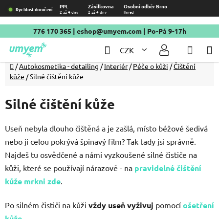
Přejít
PPL
Zásilkovna
Osobní odběr Brno
Rychlost doručení
2 až 4 dny
2 až 4 dny
Ihned
na
obsah
776 170 365
|
eshop@umyem.com
| Po-Pá 9-17h
Hledat
NÁKU
CZK
KOŠÍ
Domů
/
Autokosmetika - detailing
/
Interiér
/
Péče o kůži
/
Čištění
kůže
/
Silné čištění kůže
Silné čištění kůže
Useň nebyla dlouho čištěná a je zašlá, místo béžové šedivá
nebo ji celou pokrývá špinavý film? Tak tady jsi správně.
Najdeš tu osvědčené a námi vyzkoušené silné čističe na
kůži, které se používají nárazově - na
pravidelné čištění
kůže mrkni zde
.
Po silném čističi na kůži
vždy useň vyživuj
pomocí
ošetření
kůže
.