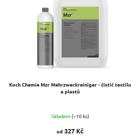
i
d
s
u
p
k
r
t
o
ů
d
u
k
t
ů
Koch Chemie Mzr Mehrzweckreiniger - čistič textilu
a plastů
Průměrné
Skladem
(>10 ks)
hodnocení
produktu
327 Kč
od
je