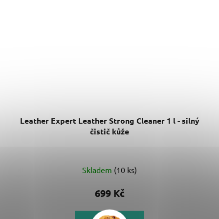
Leather Expert Leather Strong Cleaner 1 l - silný
čistič kůže
Skladem
(10 ks)
699 Kč