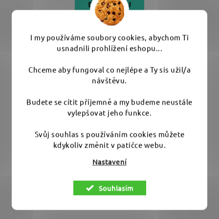
DO KOŠÍKU
Silný čistič, který si poradí i se zažranou špínou na kůži.
I my používáme soubory cookies, abychom Ti
Bez alkoholu a...
usnadnili prohlížení eshopu...
Chceme aby fungoval co nejlépe a Ty sis užil/a
návštěvu.
Budete se cítit příjemně a my budeme neustále
vylepšovat jeho funkce.
Svůj souhlas s používáním cookies můžete
kdykoliv změnit v patičce webu.
Nastavení
Souhlasím