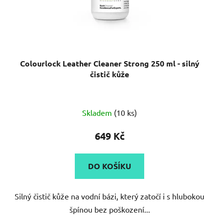
Colourlock Leather Cleaner Strong 250 ml - silný
čistič kůže
Průměrné
Skladem
(10 ks)
hodnocení
produktu
649 Kč
je
5,0
DO KOŠÍKU
z
5
Silný čistič kůže na vodní bázi, který zatočí i s hlubokou
hvězdiček.
špínou bez poškození...