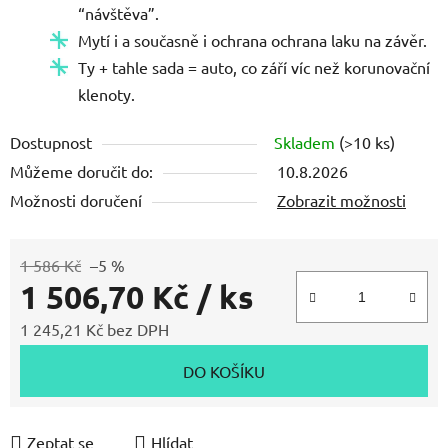
“návštěva”.
Mytí i a současně i ochrana ochrana laku na závěr.
Ty + tahle sada = auto, co září víc než korunovační
klenoty.
Dostupnost
Skladem
(>10 ks)
Můžeme doručit do:
10.8.2026
Možnosti doručení
Zobrazit možnosti
1 586 Kč
–5 %
1 506,70 Kč
/ ks
1 245,21 Kč bez DPH
Měrná cena:
DO KOŠÍKU
Zeptat se
Hlídat