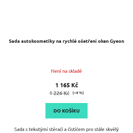
Sada autokosmetiky na rychlé ošetření oken Gyeon
Průměrné
Není na skladě
hodnocení
produktu
1 165 Kč
je
1 226 Kč
(–4 %)
4,0
z
DO KOŠÍKU
5
hvězdiček.
Sada s tekutými stěrači a čističem pro stále skvělý