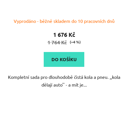
Vyprodáno - běžně skladem do 10 pracovních dnů
1 676 Kč
1 764 Kč
(–4 %)
DO KOŠÍKU
Kompletní sada pro dlouhodobě čistá kola a pneu. ,,kola
dělají auto'' - a mít je...