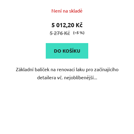
Není na skladě
5 012,20 Kč
5 276 Kč
(–5 %)
DO KOŠÍKU
Základní balíček na renovaci laku pro začínajícího
detailera vč. nejoblíbenější...