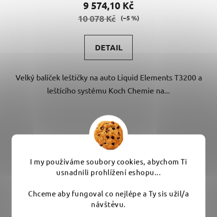
9 574,10 Kč
je
10 078 Kč
(–5 %)
5,0
z
DETAIL
5
hvězdiček.
Velký balíček leštičky na auto Liquid Elements T3200 a
leštícího systému Koch Chemie na...
I my používáme soubory cookies, abychom Ti
usnadnili prohlížení eshopu...
Chceme aby fungoval co nejlépe a Ty sis užil/a
návštěvu.
Budete se cítit příjemně a my budeme neustále