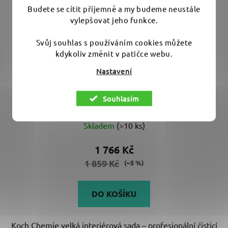
vylepšovat jeho funkce.
Svůj souhlas s používáním cookies můžete
kdykoliv změnit v patičce webu.
Nastavení
Koch Chemie velká interiérová sada - nejoblíbenější
Souhlasím
čištiče a ošetření od Kochu
Skladem
(>10 ks)
1 766 Kč
1 859 Kč
(–5 %)
DO KOŠÍKU
Koch Chemie velká interiérová sada – profesionální čisticí