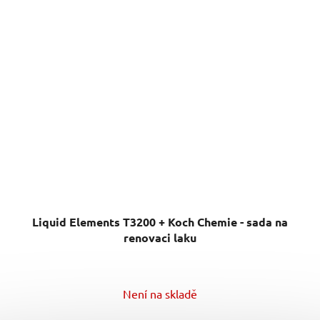
Liquid Elements T3200 + Koch Chemie - sada na
renovaci laku
Průměrné
Není na skladě
hodnocení
produktu