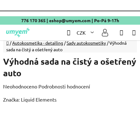
Přejít
PPL
Zásilkovna
Osobní odběr Brno
Rychlost doručení
2 až 4 dny
2 až 4 dny
Ihned
na
obsah
776 170 365
|
eshop@umyem.com
| Po-Pá 9-17h
Hledat
NÁKU
CZK
KOŠÍ
Domů
/
Autokosmetika - detailing
/
Sady autokosmetiky
/
Výhodná
sada na čistý a ošetřený auto
Výhodná sada na čistý a ošetřený
auto
Průměrné
Neohodnoceno
Podrobnosti hodnocení
hodnocení
Značka:
Liquid Elements
produktu
je
0,0
z
5