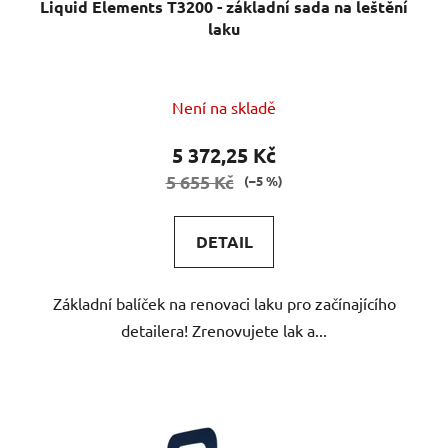
Liquid Elements T3200 - základní sada na leštění
laku
Průměrné
Není na skladě
hodnocení
produktu
5 372,25 Kč
je
5 655 Kč
(–5 %)
5,0
z
DETAIL
5
hvězdiček.
Základní balíček na renovaci laku pro začínajícího
detailera! Zrenovujete lak a...