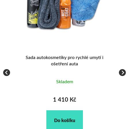
1 410 KČ
1 7
1 486 KČ
1 85
Sada autokosmetiky pro rychlé umytí i
ošetření auta
Skladem
1 410 Kč
Do košíku