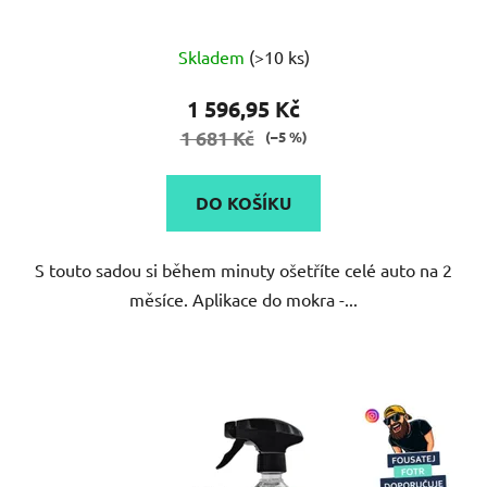
Skladem
(>10 ks)
1 596,95 Kč
1 681 Kč
(–5 %)
DO KOŠÍKU
S touto sadou si během minuty ošetříte celé auto na 2
měsíce. Aplikace do mokra -...