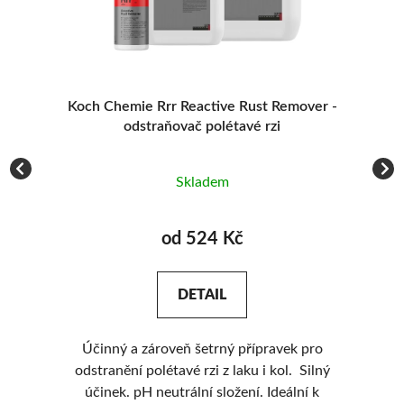
t
Koch Chemie Rrr Reactive Rust Remover -
Z
odstraňovač polétavé rzi
Skladem
od 524 Kč
DETAIL
Účinný a zároveň šetrný přípravek pro
odstranění polétavé rzi z laku i kol. Silný
ko
eme
účinek. pH neutrální složení. Ideální k