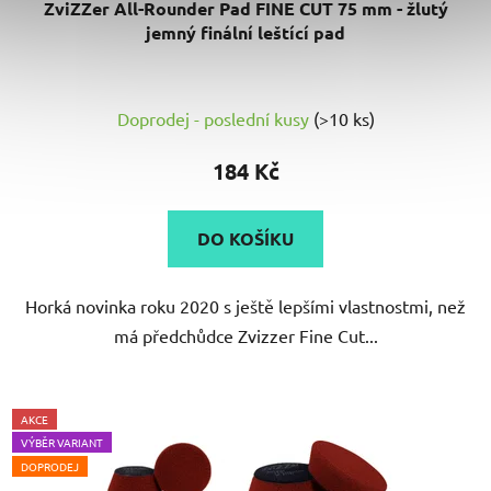
ZviZZer All-Rounder Pad FINE CUT 75 mm - žlutý
jemný finální leštící pad
Doprodej - poslední kusy
(>10 ks)
184 Kč
DO KOŠÍKU
Horká novinka roku 2020 s ještě lepšími vlastnostmi, než
má předchůdce Zvizzer Fine Cut...
AKCE
VÝBĚR VARIANT
DOPRODEJ