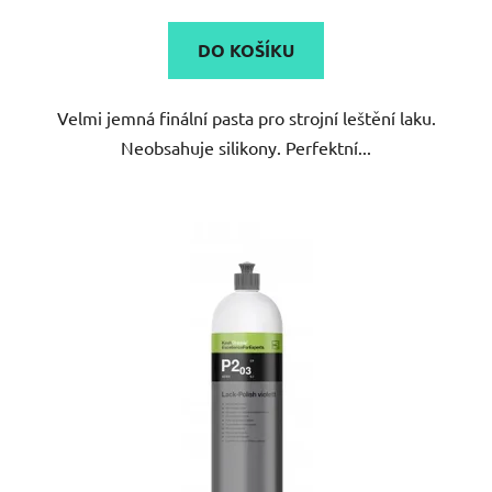
5,0
DO KOŠÍKU
z
5
Velmi jemná finální pasta pro strojní leštění laku.
hvězdiček.
Neobsahuje silikony. Perfektní...