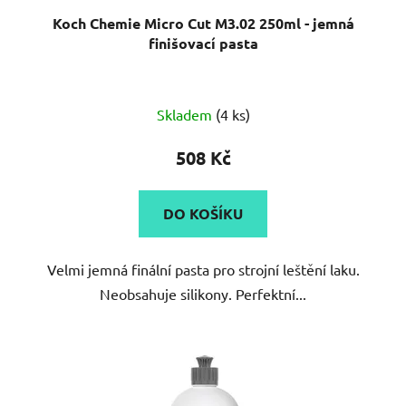
Koch Chemie Micro Cut M3.02 250ml - jemná
finišovací pasta
Průměrné
Skladem
(4 ks)
hodnocení
produktu
508 Kč
je
5,0
DO KOŠÍKU
z
5
Velmi jemná finální pasta pro strojní leštění laku.
hvězdiček.
Neobsahuje silikony. Perfektní...