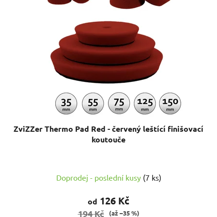
ZviZZer Thermo Pad Red - červený leštící finišovací
koutouče
Doprodej - poslední kusy
(7 ks)
126 Kč
od
194 Kč
(až –35 %)