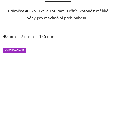
Průměry 40, 75, 125 a 150 mm. Leštící kotouč z měkké
pěny pro maximální prohloubení...
40 mm
75 mm
125 mm
VÝBĚR VARIANT