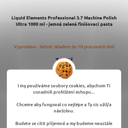
Liquid Elements Professional 3.7 Machine Polish
Ultra 1000 ml - jemná zelená finišovací pasta
Vyprodáno - běžně skladem do 10 pracovních dnů
749 Kč
DETAIL
I my používáme soubory cookies, abychom Ti
usnadnili prohlížení eshopu...
Nové leštící pasty Liquid Elements Professional - inovace
v leštění z Liquid Elements....
Chceme aby fungoval co nejlépe a Ty sis užil/a
návštěvu.
Budete se cítit příjemně a my budeme neustále