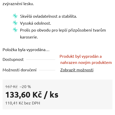
zvýraznění lesku.
z
5
Skvělá ovladatelnost a stabilita.
hvězdiček.
Vysoká odolnost.
Prolis po obvodu pro lepší přizpůsobení tvarům
karoserie.
Položka byla vyprodána…
Produkt byl vyprodán a
Dostupnost
nahrazen novým produktem
Možnosti doručení
Zobrazit možnosti
167 Kč
–20 %
133,60 Kč
/ ks
110,41 Kč bez DPH
Měrná cena: