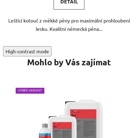
DETAIL
Leštící kotouč z měkké pěny pro maximální prohloubení
lesku. Kvalitní německá pěna...
High-contrast mode
Mohlo by Vás zajímat
VÝBĚR VARIANT
VÝB