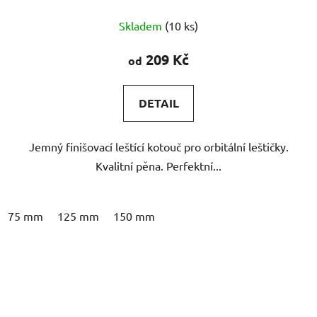
Průměrné
Skladem
(10 ks)
hodnocení
produktu
209 Kč
od
je
5,0
DETAIL
z
5
Jemný finišovací leštící kotouč pro orbitální leštičky.
hvězdiček.
Kvalitní pěna. Perfektní...
75 mm
125 mm
150 mm