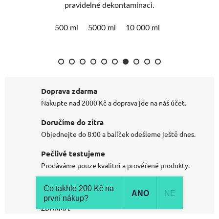
na
pravidelné dekontaminaci.
te
 až
delší ži
500 ml
5000 ml
10 000 ml
ti!
Doprava zdarma
Nakupte nad 2000 Kč a doprava jde na náš účet.
Doručíme do zítra
Objednejte do 8:00 a balíček odešleme ještě dnes.
Pečlivě testujeme
Prodáváme pouze kvalitní a prověřené produkty.
Vždy poradíme
Co takhle 200 Kč na
ANO
NE
Jsme profíci v oboru už přes 15 let a radíme
první nákup?
ZDARMA.