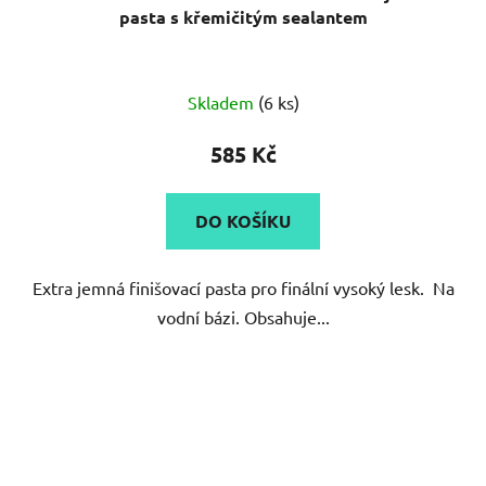
pasta s křemičitým sealantem
Průměrné
Skladem
(6 ks)
hodnocení
produktu
585 Kč
je
5,0
DO KOŠÍKU
z
5
Extra jemná finišovací pasta pro finální vysoký lesk. Na
hvězdiček.
vodní bázi. Obsahuje...