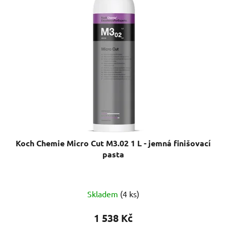
Koch Chemie Micro Cut M3.02 1 L - jemná finišovací
pasta
Průměrné
Skladem
(4 ks)
hodnocení
produktu
1 538 Kč
je