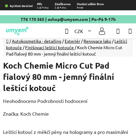
Přejít
PPL
Zásilkovna
Osobní odběr Brno
Rychlost doručení
2 až 4 dny
2 až 4 dny
Ihned
na
obsah
776 170 365
|
eshop@umyem.com
| Po-Pá 9-17h
Hledat
NÁKU
CZK
KOŠÍ
Domů
/
Autokosmetika - detailing
/
Exteriér
/
Renovace laku
/
Leštící
kotouče
/
Finišovací leštící kotouče
/
Koch Chemie Micro Cut
Pad fialový 80 mm - jemný finální leštící kotouč
Koch Chemie Micro Cut Pad
fialový 80 mm - jemný finální
leštící kotouč
Průměrné
Neohodnoceno
Podrobnosti hodnocení
hodnocení
Značka:
Koch Chemie
produktu
je
Leštící kotouč z měkčí pěny na hologramy a pro maximální
0,0