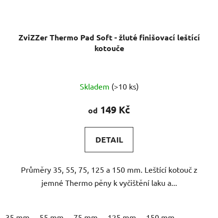
ZviZZer Thermo Pad Soft - žluté finišovací leštící
kotouče
Průměrné
Skladem
(>10 ks)
hodnocení
produktu
149 Kč
od
je
5,0
DETAIL
z
5
Průměry 35, 55, 75, 125 a 150 mm. Leštící kotouč z
hvězdiček.
jemné Thermo pěny k vyčištění laku a...
35 mm
55 mm
75 mm
125 mm
150 mm