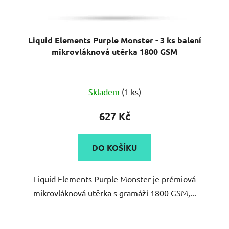
Liquid Elements Purple Monster - 3 ks balení
mikrovláknová utěrka 1800 GSM
Průměrné
Skladem
(1 ks)
hodnocení
produktu
627 Kč
je
5,0
DO KOŠÍKU
z
5
Liquid Elements Purple Monster je prémiová
hvězdiček.
mikrovláknová utěrka s gramáží 1800 GSM,...