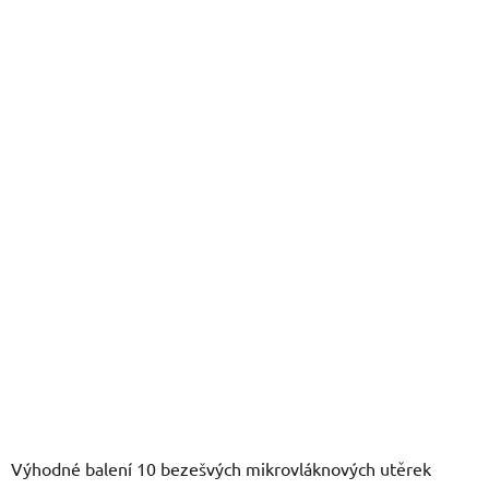
je
0,0
z
5
hvězdiček.
Výhodné balení 10 bezešvých mikrovláknových utěrek