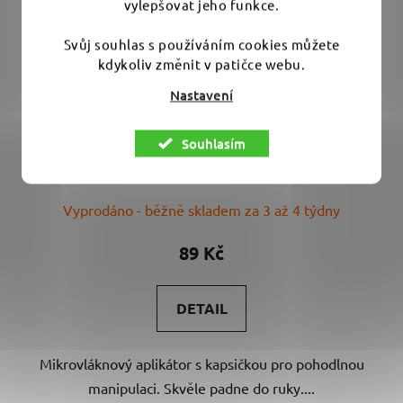
vylepšovat jeho funkce.
Svůj souhlas s používáním cookies můžete
kdykoliv změnit v patičce webu.
Nastavení
Mikrovláknový aplikátor na prsty
Souhlasím
Vyprodáno - běžně skladem za 3 až 4 týdny
89 Kč
DETAIL
Mikrovláknový aplikátor s kapsičkou pro pohodlnou
manipulaci. Skvěle padne do ruky....