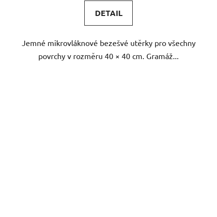
z
DETAIL
5
hvězdiček.
Jemné mikrovláknové bezešvé utěrky pro všechny
povrchy v rozměru 40 × 40 cm. Gramáž...