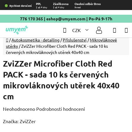
Přejít
PPL
Zásilkovna
Osobní odběr Brno
Rychlost doručení
2 až 4 dny
2 až 4 dny
Ihned
na
obsah
776 170 365
|
eshop@umyem.com
| Po-Pá 9-17h
Hledat
NÁKU
CZK
KOŠÍ
Domů
/
Autokosmetika - detailing
/
Příslušenství
/
Mikrovláknové
utěrky
/
ZviZZer Microfiber Cloth Red PACK - sada 10 ks
červených mikrovláknových utěrek 40x40 cm
ZviZZer Microfiber Cloth Red
PACK - sada 10 ks červených
mikrovláknových utěrek 40x40
cm
Průměrné
Neohodnoceno
Podrobnosti hodnocení
hodnocení
Značka:
ZviZZer
produktu