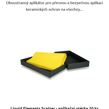
Oboustranný aplikátor pro přesnou a bezpečnou aplikaci
keramických ochran na všechny...
Liquid Elements Scatter - aplikační utěrka 10 ks