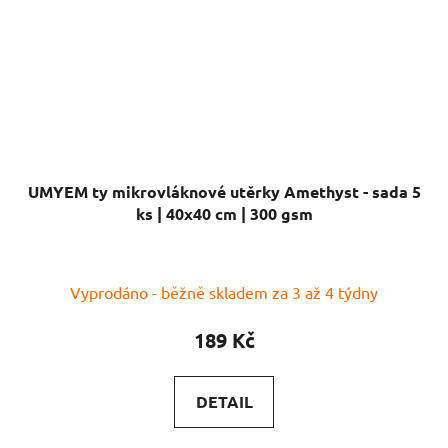
UMYEM ty mikrovláknové utěrky Amethyst - sada 5
ks | 40x40 cm | 300 gsm
Průměrné
Vyprodáno - běžně skladem za 3 až 4 týdny
hodnocení
produktu
189 Kč
je
5,0
DETAIL
z
5