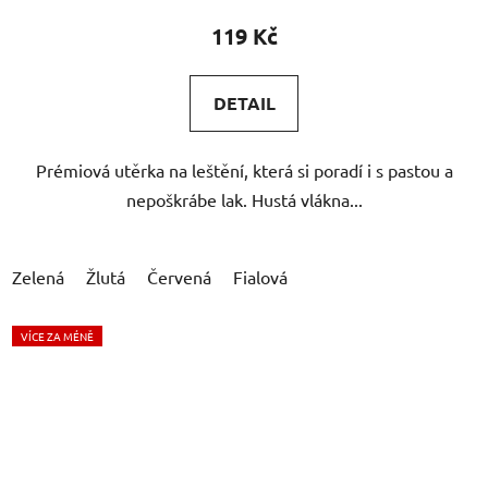
119 Kč
DETAIL
Prémiová utěrka na leštění, která si poradí i s pastou a
nepoškrábe lak. Hustá vlákna...
Zelená
Žlutá
Červená
Fialová
VÍCE ZA MÉNĚ