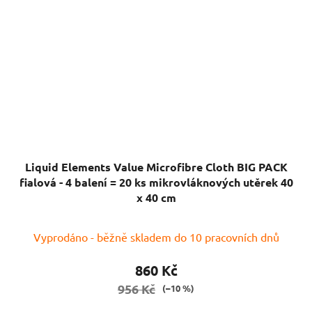
Liquid Elements Value Microfibre Cloth BIG PACK
fialová - 4 balení = 20 ks mikrovláknových utěrek 40
x 40 cm
Průměrné
Vyprodáno - běžně skladem do 10 pracovních dnů
hodnocení
produktu
860 Kč
je
956 Kč
(–10 %)
5,0