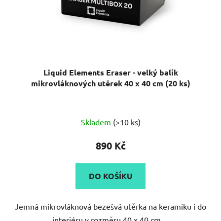
Liquid Elements Eraser - velký balík
mikrovláknových utěrek 40 x 40 cm (20 ks)
Průměrné
Skladem
(>10 ks)
hodnocení
produktu
890 Kč
je
5,0
DO KOŠÍKU
z
5
Jemná mikrovláknová bezešvá utěrka na keramiku i do
hvězdiček.
interiéru v rozměru 40 x 40 cm....