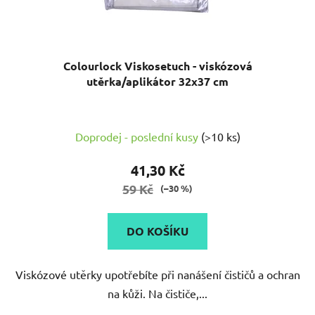
Colourlock Viskosetuch - viskózová
utěrka/aplikátor 32x37 cm
Průměrné
Doprodej - poslední kusy
(>10 ks)
hodnocení
produktu
41,30 Kč
je
59 Kč
(–30 %)
5,0
z
DO KOŠÍKU
5
hvězdiček.
Viskózové utěrky upotřebíte při nanášení čističů a ochran
na kůži. Na čističe,...