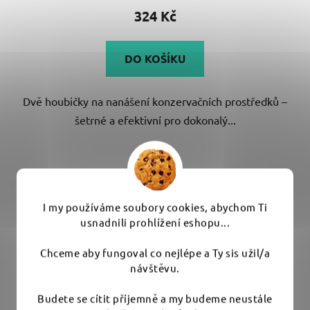
324 Kč
DO KOŠÍKU
Dvě houbičky na nanášení konzervačních prostředků –
šetrné a efektivní pro dokonalý...
I my používáme soubory cookies, abychom Ti
usnadnili prohlížení eshopu...
Chceme aby fungoval co nejlépe a Ty sis užil/a
návštěvu.
Budete se cítit příjemně a my budeme neustále