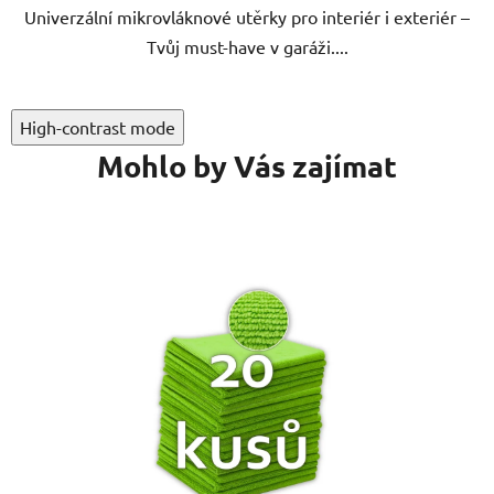
Univerzální mikrovláknové utěrky pro interiér i exteriér –
hvězdiček.
Tvůj must-have v garáži....
High-contrast mode
Mohlo by Vás zajímat