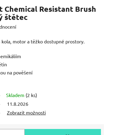
t Chemical Resistant Brush
ý štětec
dnocení
a kola, motor a těžko dostupné prostory.
hemikáliím
tin
rkou na pověšení
Skladem
(2 ks)
11.8.2026
Zobrazit možnosti