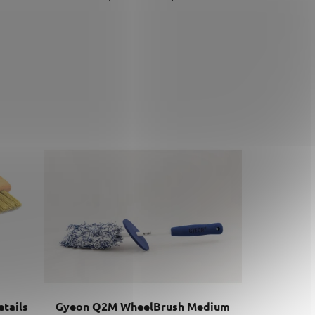
tails
Gyeon Q2M WheelBrush Medium