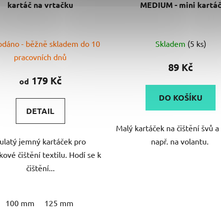
kartáč na vrtačku
MEDIUM - mini kartá
Průměrné
dáno - běžně skladem do 10
Skladem
(5 ks)
hodnocení
pracovních dnů
produktu
89 Kč
je
179 Kč
od
5,0
DO KOŠÍKU
z
DETAIL
5
Malý kartáček na čištění švů a
hvězdiček.
ulatý jemný kartáček pro
např. na volantu.
ové čištění textilu. Hodí se k
čištění...
100 mm
125 mm